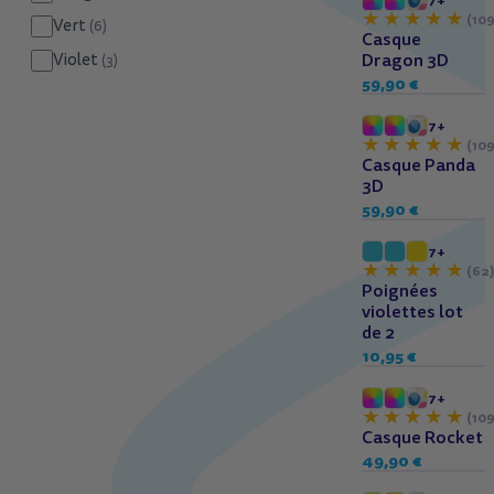
7+
(109
Vert
(6)
Casque
Dragon 3D
Violet
(3)
59,90 €
7+
(109
Casque Panda
3D
59,90 €
7+
(62
Poignées
violettes lot
de 2
10,95 €
7+
(109
Casque Rocket
49,90 €