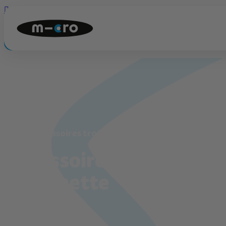

Connexion

Panier
0
💡
Quiz produit
Accueil
Accessoires trottinette
Accessoires
trottinette