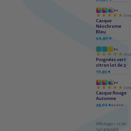
7+
(109
Casque
Néochrome
Bleu
54,90 €
7+
(62
Poignées vert
citron lot de 2
10,95 €
-15%
7+
(109
Casque Rouge
Automne
39,02 €
45,90 €
Affichage 1-12 de
147 article(s)