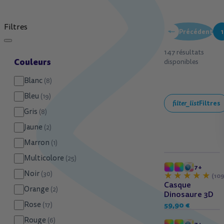
Filtres
Précédent
1
147 résultats
Couleurs
disponibles
Blanc
(8)
Bleu
(19)
filter_list
Filtres
Gris
(8)
Jaune
(2)
Marron
(1)
Multicolore
(25)
7+
Noir
(30)
(109
Casque
Orange
(2)
Dinosaure 3D
Rose
59,90 €
(17)
Rouge
(6)