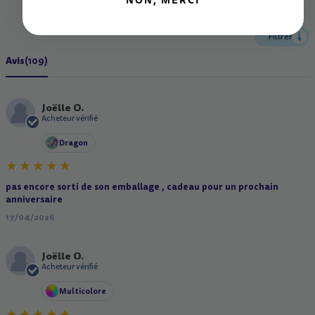
NON, MERCI
Filtrer
Avis
(109)
Joëlle O.
J
Acheteur vérifié
Dragon
pas encore sorti de son emballage , cadeau pour un prochain
anniversaire
17/04/2026
Joëlle O.
J
Acheteur vérifié
Multicolore