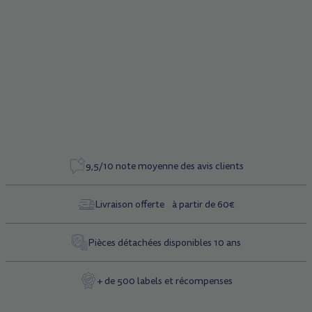
type mètre ruban et mesurez le tour de tête en veillant à
bien positionner le mètre au milieu du front et au-dessus
des oreilles. En fonction de la mesure, choisissez la taille
adéquate.
9,5/10 note moyenne des avis clients
Livraison offerte à partir de 60€
Pièces détachées disponibles 10 ans
+ de 500 labels et récompenses