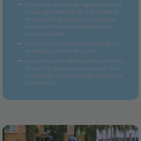
Grâce à sa molette de réglage arrière et
ses sangles latérales en Y ajustable et
verrouillable, le casque s'ajuste pour
rester parfaitement immobile et en
placesur la tête.
Les 8 trous d’aération permettent une
ventilation parfaite de la tête.
Les accessoires extérieurs des modèles
3D sont en plastique souple pour être
sans danger même pour les plus petits
utilisateurs.