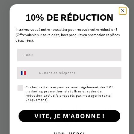
DE RÉDUCTION
10%
Inscrivez-vous à notre newsletter pour recevoir votre réduction !
(Offre valable sur tout le site, hors
produits en promotion et
pièc
es
détachées).
Consentement aux SMS marketing
Consentement SMS marketing
Cochez cette case pour recevoir également des SMS
Les avis
marketing promotionnels (offres et codes de
réduction exclusifs proposés par messagerie texte
uniquement).
Ce qu'en pensent nos clients
VITE, JE M'ABONNE !
4.9/5
Sur la base de 109 avis