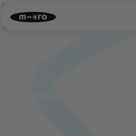

Connexion

Panier
0
💡
Quiz produit
Accueil
Trottinette Freestyle
Trottinette Freestyle