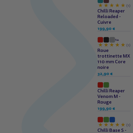
(1)
Chilli Reaper
Reloaded -
Cuivre
199,90 €
1+
(1)
Roue
trottinette MX
110 mm Core
noire
32,90 €
Dès 12 ans
Chilli Reaper
Venom M -
Rouge
199,90 €
Dès 6 ans
(1)
Chilli Base S -