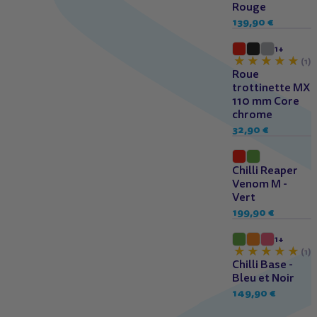
Rouge
139,90 €
1+
(1)
Roue
trottinette MX
110 mm Core
chrome
32,90 €
Dès 12 ans
Chilli Reaper
Venom M -
Vert
199,90 €
7 à 11 ans
1+
(1)
Chilli Base -
Bleu et Noir
149,90 €