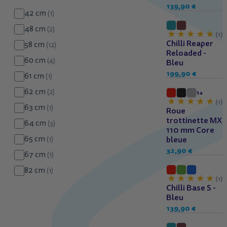
139,90 €
42 cm
(1)
Dès 10 ans
48 cm
(2)
(1)
Chilli Reaper
58 cm
(12)
Reloaded -
60 cm
(4)
Bleu
199,90 €
61 cm
(1)
62 cm
(2)
1+
(1)
63 cm
(1)
Roue
trottinette MX
64 cm
(3)
110 mm Core
65 cm
bleue
(1)
32,90 €
67 cm
(1)
Dès 6 ans
82 cm
(1)
(1)
Chilli Base S -
Bleu
139,90 €
Dès 10 ans
Indisponible