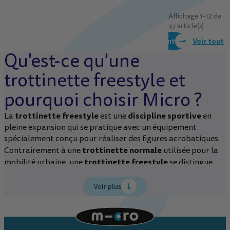
Affichage 1-12 de
37 article(s)
Voir tout
Précédent
1
2
3
4
Suivant
Qu'est-ce qu'une
trottinette freestyle et
pourquoi choisir Micro ?
trottinette freestyle
discipline sportive
La
est une
en
pleine expansion qui se pratique avec un équipement
spécialement conçu pour réaliser des figures acrobatiques.
trottinette normale
Contrairement à une
utilisée pour la
trottinette freestyle
mobilité urbaine, une
se distingue
par sa robustesse exceptionnelle et sa capacité à encaisser
les chocs répétés lors de sauts et tricks en skatepark ou en
Voir plus
street. Cette pratique s'apparente au skateboard ou au
BMX, partageant les mêmes terrains de jeu et un esprit
sport urbain
similaire de
et de liberté d'expression.