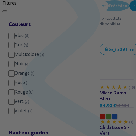
Filtres
Précédent
1
37 résultats
Couleurs
disponibles
Bleu
(6)
Gris
(3)
filter_list
Filtres
Multicolore
(3)
Noir
(4)
Orange
(1)
Rose
(1)
Dès 7 ans
-15%
(16)
Rouge
Micro Ramp -
(8)
Bleu
Vert
(7)
84,92 €
99,90 €
Violet
(2)
Dès 6 ans
(1)
Chilli Base S -
Hauteur guidon
Vert