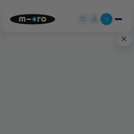
Ouvrir le 

Connexion

Panier
0
💡
Quiz produit
Accueil
Pièces détachées
Planche complète avec frein