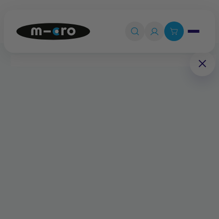
Ouvrir le 

Connexion

Panier
0
💡
Quiz produit
Accueil
Pièces détachées
Planche complète