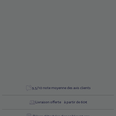
Description
Pièces détachées - Planche complète pour
trottinette
Micro Condor II
Caractéristiques
Référence
5843
9,5/10 note moyenne des avis clients
Livraison offerte à partir de 60€