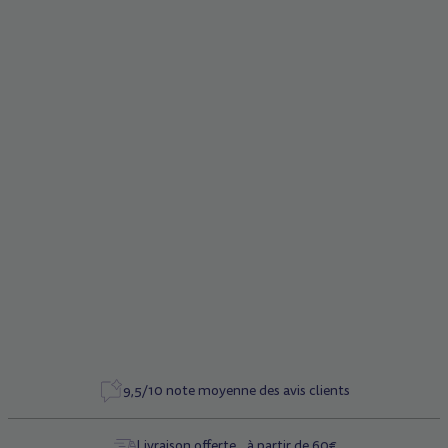
Description
Pièces détachées - Clé pour capot de batterie amovible
pour
trottinette
Micro Condor II
Caractéristiques
Référence
5856
9,5/10 note moyenne des avis clients
Livraison offerte à partir de 60€