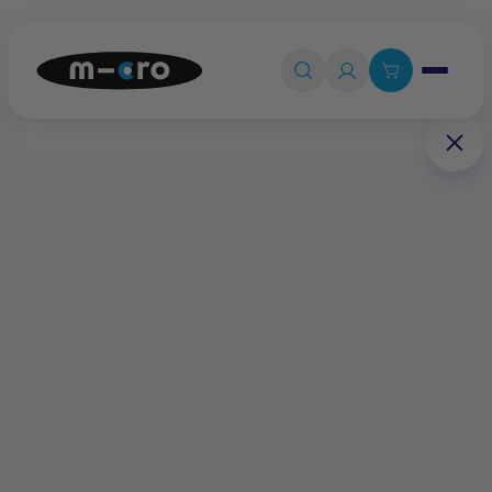
Ouvrir le 

Connexion

Panier
0
💡
Quiz produit
Accueil
Pièces détachées
Clé pour capot de batterie amovible