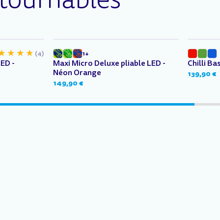
5 à 12 ans
Dès 6 an
(4)
1+
ED -
Maxi Micro Deluxe pliable LED -
Chilli Ba
Néon Orange
139,90 €
149,90 €