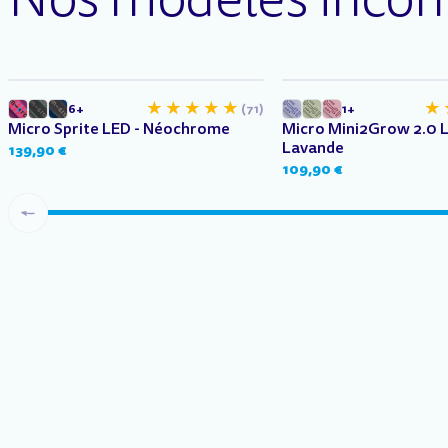
Dès 5 ans
1 à 6 ans
6+
(71)
1+
Micro Sprite LED - Néochrome
Micro Mini2Grow 2.0 L
Lavande
139,90 €
109,90 €