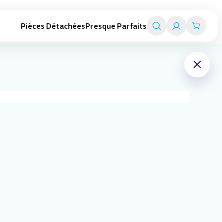
Pièces Détachées
Presque Parfaits
Trottinettes adultes
Smart travel
Trottinettes pliables
Valise trottinettes enfant
Trottinettes électriques
Valise porteurs enfant
Toutes les trottinettes adultes
Chariot de transport
Tout l'univers Smart travel
Expédition sous 24h
En stock