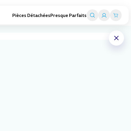
Pièces Détachées
Presque Parfaits
Trottinettes adultes
Smart travel
Trottinettes pliables
Valise trottinettes enfant
Trottinettes électriques
Valise porteurs enfant
Toutes les trottinettes adultes
Chariot de transport
Tout l'univers Smart travel
Indisponible
Axe pour système de