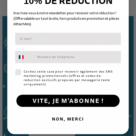
DE RÉDUCTION
10%
Inscrivez-vous à notre newsletter pour recevoir votre réduction !
(Offre valable sur tout le site, hors
produits en promotion et
pièc
es
détachées).
Innovation
Des mécanismes exclusifs à la pointe du secteur
Consentement aux SMS marketing
Qualité
Des matériaux premium pour une fiabilité absolue
Consentement SMS marketing
Cochez cette case pour recevoir également des SMS
marketing promotionnels (offres et codes de
réduction exclusifs proposés par messagerie texte
Design
uniquement).
Des lignes épurées, une ergonomie parfaite
VITE, JE M'ABONNE !
Durabilité
Des produits 100% réparables pour les faire vivre des années
NON, MERCI