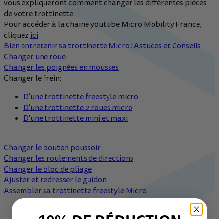
vous expliqueront comment changer les différentes pièces
de votre trottinette.
Pour accéder à la chaine youtube Micro Mobility France,
cliquez
ici
Bien entretenir sa trottinette Micro : Astuces et Conseils
Changer une roue
Changer les poignées en mousses
Changer le frein:
D'une trottinette freestyle micro
D'une trottinette 2 roues micro
D'une trottinette mini et maxi
Changer le bouton poussoir
Changer les roulements de directions
Changer le bloc de pliage
Ajuster et redresser le guidon
Assembler sa trottinette freestyle Micro