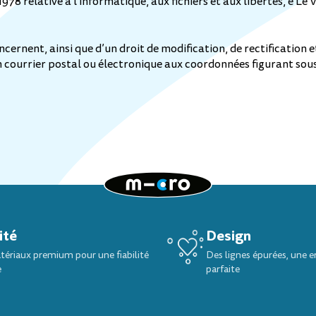
978 relative à l’informatique, aux fichiers et aux libertés, e Le
ernent, ainsi que d’un droit de modification, de rectification et 
n courrier postal ou électronique aux coordonnées figurant sous 
ité
Design
ériaux premium pour une fiabilité
Des lignes épurées, une 
e
parfaite