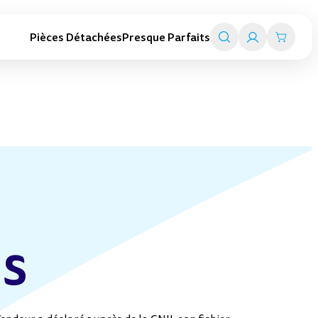
Pièces Détachées
Presque Parfaits
Trottinettes adultes
Smart travel
Trottinettes pliables
Valise trottinettes enfant
Trottinettes électriques
Valise porteurs enfant
Toutes les trottinettes adultes
Chariot de transport
Tout l'univers Smart travel
es