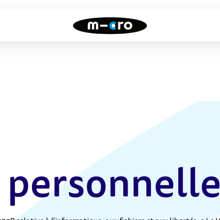
Draisiennes
Trottinettes
freestyle
Toutes nos draisiennes
Toutes nos trottinettes
freestyle
 personnell