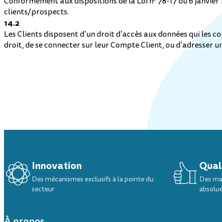
Conformément aux dispositions de la Loi n° 78-17 du 6 janvier 1
clients/prospects.
Toutes les trottinettes enfant
14.2
Les Clients disposent d’un droit d’accès aux données qui les conc
droit, de se connecter sur leur Compte Client, ou d’adresser u
Innovation
Qual
Des mécanismes exclusifs à la pointe du
Des mat
secteur
absolu
À propos