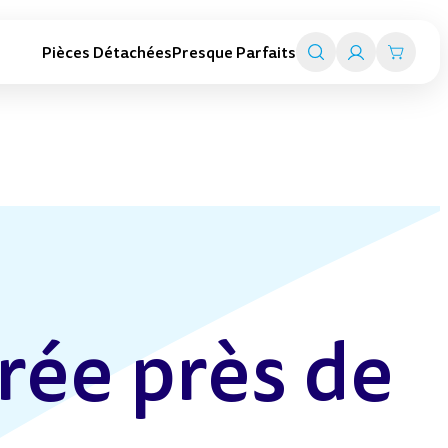
Pièces Détachées
Presque Parfaits
Trottinettes adultes
Smart travel
Trottinettes pliables
Valise trottinettes enfant
Trottinettes électriques
Valise porteurs enfant
Toutes les trottinettes adultes
Chariot de transport
Tout l'univers Smart travel
rée près de