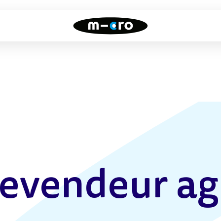
Draisiennes
Trottinettes
freestyle
Toutes nos draisiennes
Toutes nos trottinettes
freestyle
revendeur ag