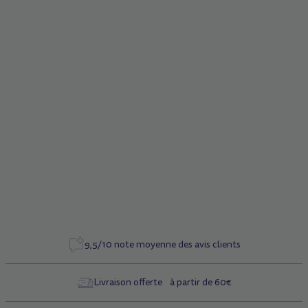
De 5 à 12 ans
Poids : 2,5 kg
Poids maximum de l'enfant : 50 kg
Guidon détachable
Système de navigation par transfert de poids inventé par
Micro
Roues : 120/80 mm en PU renforcé - 78° Shore A - ABEC 9
Roues avant LED (énergie à induction sans pile)
Grip silicone en relief antidérapant
Bandes réfléchissantes
9,5/10 note moyenne des avis clients
Livraison offerte à partir de 60€