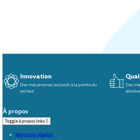
Toutes les trottinettes enfant
Innovation
Qual
Des mécanismes exclusifs à la pointe du
Des mat
secteur
absolu
À propos
Toggle à propos links

Mentions légales