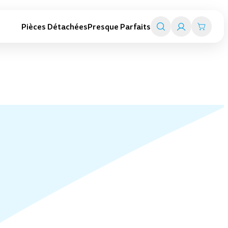
Pièces Détachées
Presque Parfaits
Trottinettes adultes
Smart travel
Trottinettes pliables
Valise trottinettes enfant
Trottinettes électriques
Valise porteurs enfant
Toutes les trottinettes adultes
Chariot de transport
Tout l'univers Smart travel