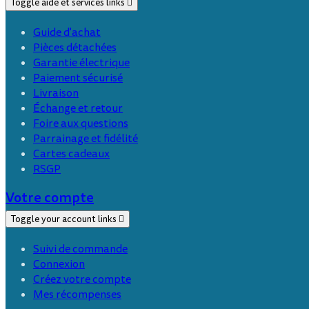
Toggle aide et services links

Guide d'achat
Pièces détachées
Garantie électrique
Paiement sécurisé
Livraison
Échange et retour
Foire aux questions
Parrainage et fidélité
Cartes cadeaux
RSGP
Votre compte
Toggle your account links

Suivi de commande
Connexion
Créez votre compte
Mes récompenses