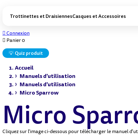
Trottinettes et Draisiennes
Casques et Accessoires

Connexion
Trottinettes enfant
Casques protection
Personnaliser sa trottinette

Panier
0
Par spécificité
Par âge
Lumières trottinette
Lanières trottinette
💡
Quiz produit
Antivols trottinette
Sonnettes trottinette
Trottinettes évolutives
Trottinettes dès 1 an
Accessoires trottinette
Sacs à dos et paniers
Trottinettes 2 roues
Trottinettes dès 2 ans
Accueil
freestyle
trottinette
Manuels d'utilisation
Trottinettes 3 roues
Trottinettes dès 5 ans
Manuels d'utilisation
Trottinettes enfant grandes
Trottinettes ado
roues
Micro Sparrow
Trottinettes pliables enfant
Micro Spar
Trottinettes roues lumineuses
Trottinettes freestyle
Trottinettes valise
Cliquez sur l'image ci-dessous pour télécharger le manuel d'ut
Porteurs