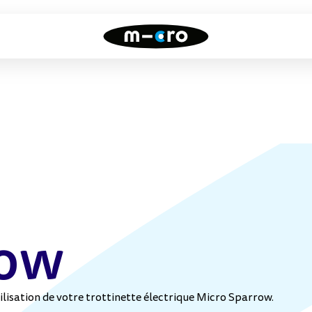
Draisiennes
Trottinettes
freestyle
Toutes nos draisiennes
Toutes nos trottinettes
freestyle
row
ilisation de votre trottinette électrique Micro Sparrow.